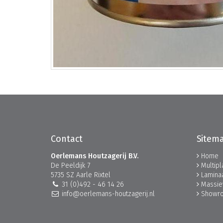
Contact
Sitem
Oerlemans Houtzagerij B.V.
Home
De Peeldijk 7
Multip
5735 SZ Aarle Rixtel
Lamina
31 (0)492 - 46 14 26
Massie
info@oerlemans-houtzagerij.nl
Showr