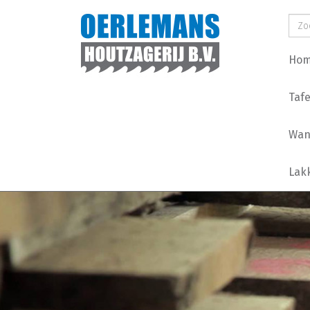
Ho
Tafe
Wan
Lak