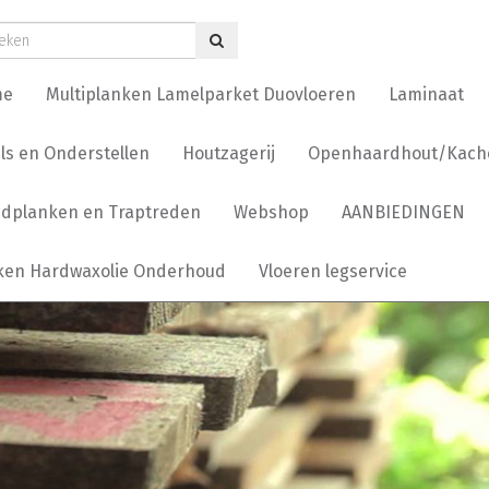
me
Multiplanken Lamelparket Duovloeren
Laminaat
ls en Onderstellen
Houtzagerij
Openhaardhout/Kache
dplanken en Traptreden
Webshop
AANBIEDINGEN
ken Hardwaxolie Onderhoud
Vloeren legservice