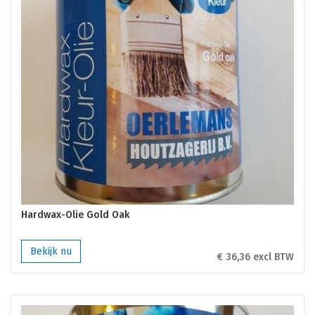
Hardwax-Olie Gold Oak
Bekijk nu
€ 36,36
excl BTW