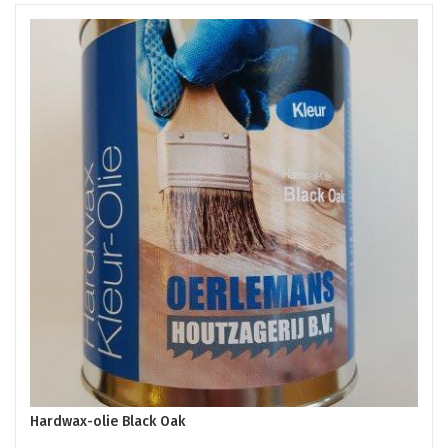
Hardwax-olie Black Oak