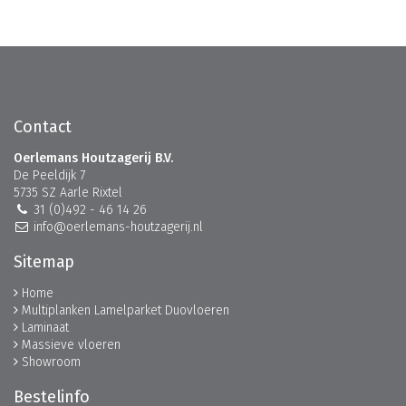
Contact
Oerlemans Houtzagerij B.V.
De Peeldijk 7
5735 SZ Aarle Rixtel
31 (0)492 - 46 14 26
info@oerlemans-houtzagerij.nl
Sitemap
Home
Multiplanken Lamelparket Duovloeren
Laminaat
Massieve vloeren
Showroom
Bestelinfo