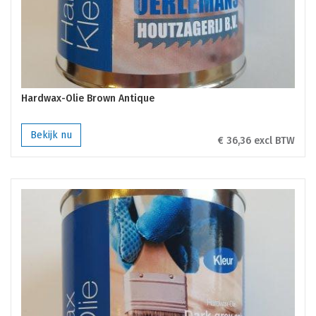
Hardwax-Olie Brown Antique
Bekijk nu
€ 36,36
excl BTW