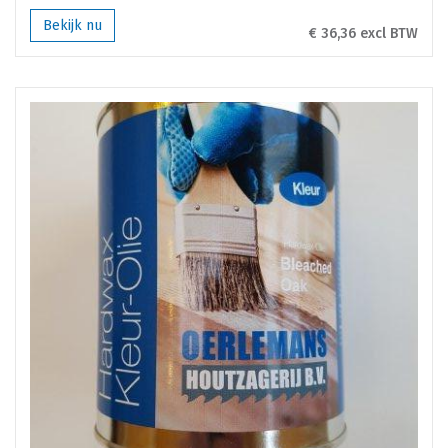
Bekijk nu
€ 36,36
excl BTW